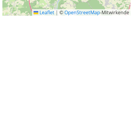
Leaflet
|
©
OpenStreetMap
-Mitwirkende
Freudenberg
Freudenberg ist ein geographischer Name: Berge:
Freudenberg (St. Gallen), St.
Letzte Sucheinträge
Göhren-Lebbin
Breding, Stedesand
Wahrenholz
Nostorf, Ludwigslust-Parchim, Mecklenburg-Vorpommern
Jocksdorf
Buchen
Lörrach
Brunsbüttel
Mielkendorf
Dortmunder Strasse, Hamburg
Möckern-Friedensau
Markneukirchen
Wustrow
Nortmoor
Drochtersen