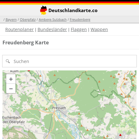
Deutschlandkarte.co
/
Bayern
/
Oberpfalz
/
Amberg-Sulzbach
/
Freudenberg
Routenplaner
Bundesländer
Flaggen
Wappen
|
|
|
Freudenberg Karte
+
−