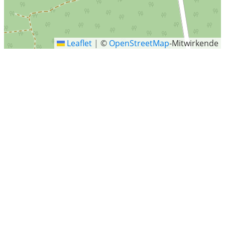
Leaflet
|
©
OpenStreetMap
-Mitwirkende
Gilde, Müden (Aller)
Letzte Sucheinträge
Bad Lauterberg im Harz
Europapl., Erfurt-Gispersleben
Hausach
Eckolstädt
Arkaden am Gericht, Berliner Strasse 10, Göttingen
Seifhennersdorf
Deutsches Reich, Bochum Ost
Lüdershausen, Landkreis Lüneburg, Niedersachsen
Michelstadt
Mittenwalde
Mutterstadt
Am Schmerbroich, Sankt Augustin
Hanau