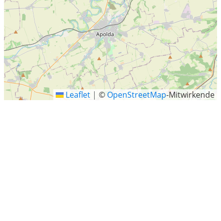
Leaflet
|
©
OpenStreetMap
-Mitwirkende
Querfurt
Querfurt ist eine Stadt im Saalekreis in Sachsen-Anhalt
(Deutschland). Sie liegt westlich von Halle (Saale).
Letzte Sucheinträge