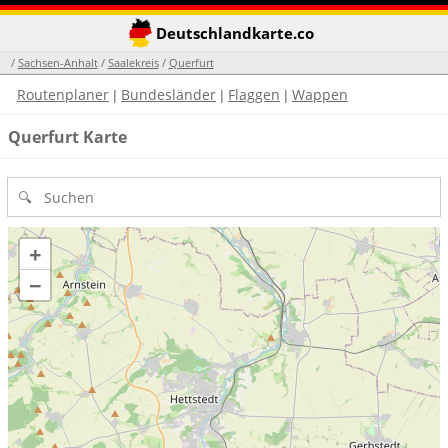
Deutschlandkarte.co
/
Sachsen-Anhalt
/
Saalekreis
/
Querfurt
Routenplaner
Bundesländer
Flaggen
Wappen
|
|
|
Querfurt Karte
+
−