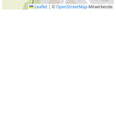
Leaflet
|
©
OpenStreetMap
-Mitwirkende
Helmsweg 16, Seevetal
Letzte Sucheinträge
Kirchstraße 2, Forst
Großjena
Cappeln (Oldenburg)-Schwichteler
Edemissen
Göppingen
Mittelstraße, Mönchengladbach
Zieckau
Leegerwall 2, Hamburg
Nackenheim
Gettorf
Ritterhude, Landkreis Osterholz, Niedersachsen
Bennigsen
Neuendorf-Sachsenbande
Holle
Driedorf
Breestpromenade 32, Berlin
Am Kiel-Kanal, Kiel, Schleswig-Holstein
Jeddeloh II
Hohendodeleben, Wanzleben-Börde
Niedersachsen