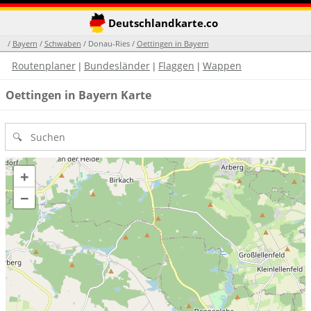
Deutschlandkarte.co
/
Bayern
/
Schwaben
/ Donau-Ries /
Oettingen in Bayern
Routenplaner
Bundesländer
Flaggen
Wappen
|
|
|
Oettingen in Bayern Karte
+
−