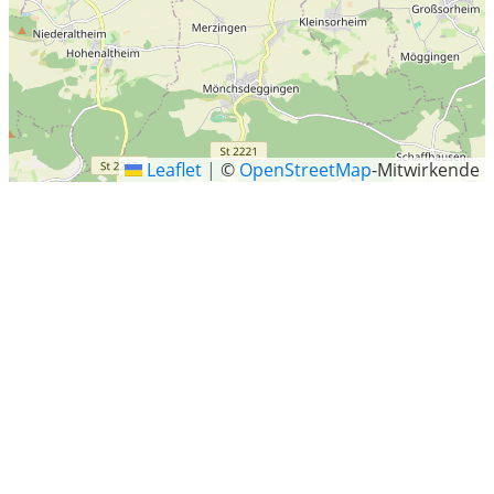
Leaflet
|
©
OpenStreetMap
-Mitwirkende
Oettingen in Bayern
Oettingen in Bayern (amtlich Oettingen i.Bay.; rieser-
schwäbisch Eade) ist eine Stadt im schwäbischen
Landkreis Donau-Ries und der Sitz der
Verwaltungsgemeinschaft Oettingen in Bayern.
Letzte Sucheinträge