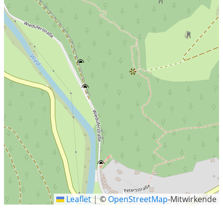
Leaflet
|
©
OpenStreetMap
-Mitwirkende