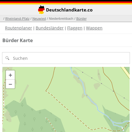
Deutschlandkarte.co
/
Rheinland-Pfalz
/
Neuwied
/ Niederbreitbach /
Bürder
Routenplaner
Bundesländer
Flaggen
Wappen
|
|
|
Bürder Karte
+
−