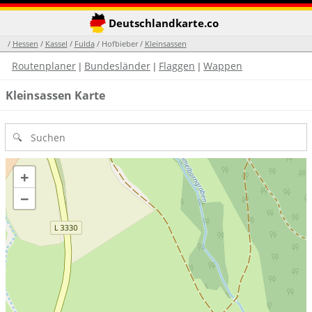
Deutschlandkarte.co
/
Hessen
/
Kassel
/
Fulda
/ Hofbieber /
Kleinsassen
Routenplaner
Bundesländer
Flaggen
Wappen
|
|
|
Kleinsassen Karte
+
−