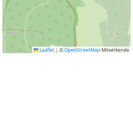
Leaflet
|
©
OpenStreetMap
-Mitwirkende
Kleinsassen
Kleinsassen ist ein Ortsteil der Gemeinde Hofbieber im
Landkreis Fulda mit rund 470 Einwohnern. Der Ortsteil
Malerdorf Kleinsassen liegt am Fuße der Milseburg in der
hessischen Rhön und ist weit über die Grenzen des
Fuldaer Landes als Künstlerdorf bekannt.