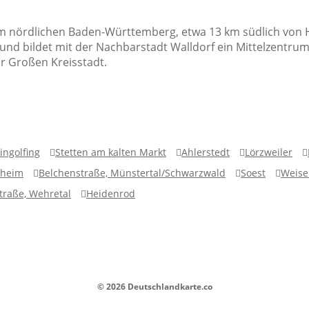
 im nördlichen Baden-Württemberg, etwa 13 km südlich von 
 und bildet mit der Nachbarstadt Walldorf ein Mittelzentr
r Großen Kreisstadt.
ingolfing
Stetten am kalten Markt
Ahlerstedt
Lörzweiler
sheim
Belchenstraße, Münstertal/Schwarzwald
Soest
Weise
traße, Wehretal
Heidenrod
© 2026 Deutschlandkarte.co