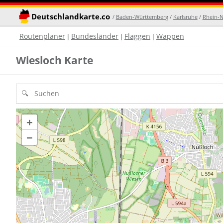
Deutschlandkarte.co
/
Baden-Württemberg
/
Karlsruhe
/
Rhein-N
Routenplaner
Bundesländer
Flaggen
Wappen
|
|
|
Wiesloch Karte
+
−