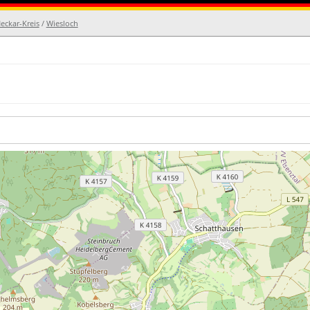
eckar-Kreis
/
Wiesloch