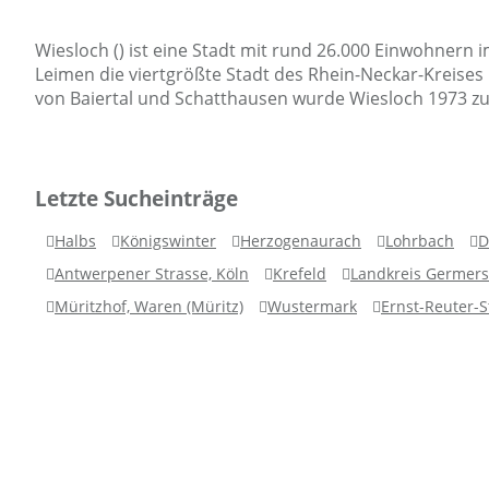
Wiesloch () ist eine Stadt mit rund 26.000 Einwohnern
Leimen die viertgrößte Stadt des Rhein-Neckar-Kreises
von Baiertal und Schatthausen wurde Wiesloch 1973 zu
Letzte Sucheinträge
Halbs
Königswinter
Herzogenaurach
Lohrbach
D
Antwerpener Strasse, Köln
Krefeld
Landkreis Germer
Müritzhof, Waren (Müritz)
Wustermark
Ernst-Reuter-S