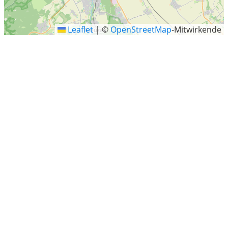
Leaflet
|
©
OpenStreetMap
-Mitwirkende
Jüchen
Letzte Sucheinträge
Lebach
Strausberg
Koalabärweg, Oberkrämer
Neunkirchen
Bad Wildungen
Kempenich
Pampow, Teterow
Witzenhausen
Heidenrod
Biebelried
Bad Buchau
Kemberg
Friedrichshafen
Beutelsbach
Bad Berleburg
Tirschenreuth
Am Großen Heerweg, Stuhr
Keltenstraße 4c, Aachen, Städteregion Aachen, Nordrhein-