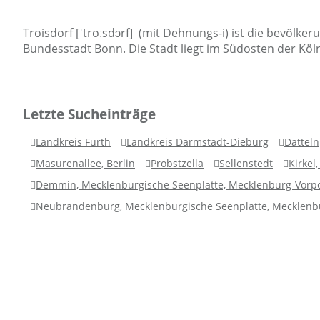
Troisdorf [ˈtroːsdɔrf] (mit Dehnungs-i) ist die bevölke
Bundesstadt Bonn. Die Stadt liegt im Südosten der Kö
Letzte Sucheinträge
Landkreis Fürth
Landkreis Darmstadt-Dieburg
Datteln
Masurenallee, Berlin
Probstzella
Sellenstedt
Kirkel
Demmin, Mecklenburgische Seenplatte, Mecklenburg-Vor
Neubrandenburg, Mecklenburgische Seenplatte, Mecklen