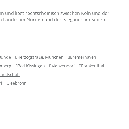
len und liegt rechtsrheinisch zwischen Köln und der
hen Landes im Norden und den Siegauen im Süden.
 Bunde
Herzogstraße, München
Bremerhaven
nberg
Bad Kissingen
Menzendorf
Frankenthal
landschaft
ill, Cleebronn