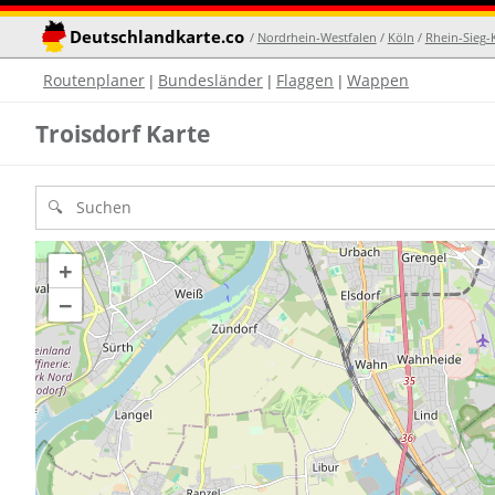
Deutschlandkarte.co
/
Nordrhein-Westfalen
/
Köln
/
Rhein-Sieg-K
Routenplaner
Bundesländer
Flaggen
Wappen
|
|
|
Troisdorf Karte
+
−