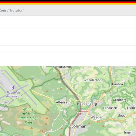
reis
/
Troisdorf