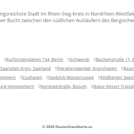
rungsreichste Stadt im Rhein-Sieg-Kreis in Nordrhein-Westfa
lner Bucht zwischen den südlichen Ausläufern des Bergisc
Kurfürstendamm 154, Berlin
Schwendi
Buchenstraße 11,
, Saarpfalz-Kreis, Saarland
Fierabendwinkel, Kronshagen
Raue
pommern
Cuxhaven
Seeblick-Wassersuppe
Feldberger Seen
burg-Vorpommern
Nordseestraße, Büsum
Natur-Resort Tripsdr
© 2026 Deutschlandkarte.co