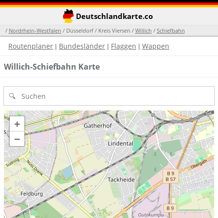
Deutschlandkarte.co
/
Nordrhein-Westfalen
/ Düsseldorf / Kreis Viersen /
Willich
/
Schiefbahn
Routenplaner
Bundesländer
Flaggen
Wappen
|
|
|
Willich-Schiefbahn Karte
+
−