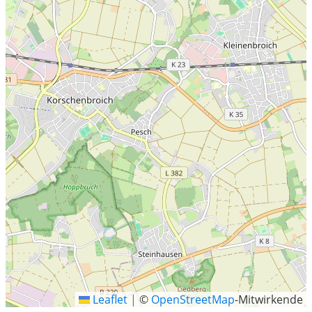
Leaflet
|
©
OpenStreetMap
-Mitwirkende