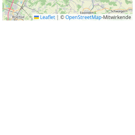
Leaflet
|
©
OpenStreetMap
-Mitwirkende
Landkreis Offenbach
Der Landkreis Offenbach ist eine Gebietskörperschaft im
Regierungsbezirk Darmstadt in Hessen. Der Landkreis
liegt zentral im Rhein-Main-Gebiet und ist Teil der
Stadtregion Frankfurt, der städtischen Agglomeration
um die Kernstadt Frankfurt am Main. Die Kreisstadt ist
seit 2002 Dietzenbach, zuvor war es die Stadt Offenbach
am Main.
Landkreis Offenbach Kreis Städte
Neu-Isenburg
Rodgau
Seligenstadt
Dreieich
Langen (Hessen)
Dietzenbach