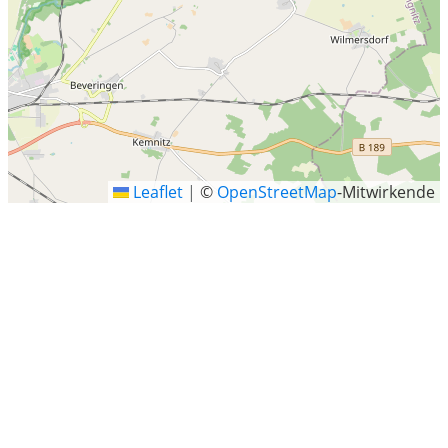
Leaflet
|
©
OpenStreetMap
-Mitwirkende
Meyenburg
Meyenburg ist eine Stadt im Landkreis Prignitz in
Brandenburg (Deutschland) und Verwaltungssitz des
gleichnamigen Amtes.
Letzte Sucheinträge