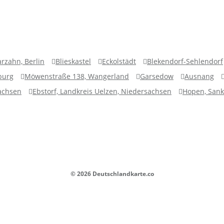
rzahn, Berlin
Blieskastel
Eckolstädt
Blekendorf-Sehlendorf
burg
Möwenstraße 138, Wangerland
Garsedow
Ausnang
achsen
Ebstorf, Landkreis Uelzen, Niedersachsen
Hopen, Sank
© 2026 Deutschlandkarte.co