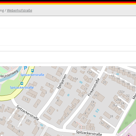
ing /
Weberhofstraße