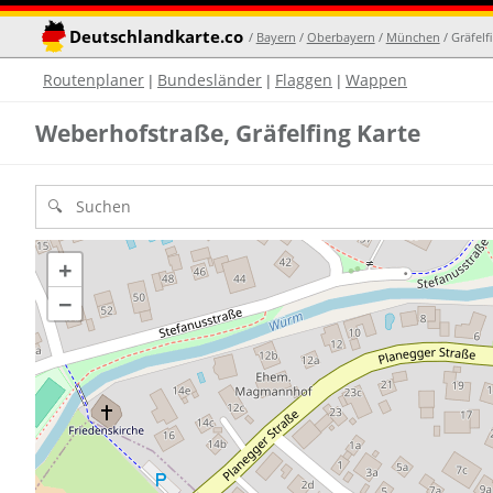
Deutschlandkarte.co
/
Bayern
/
Oberbayern
/
München
/ Gräfelf
Routenplaner
Bundesländer
Flaggen
Wappen
|
|
|
Weberhofstraße, Gräfelfing Karte
+
−