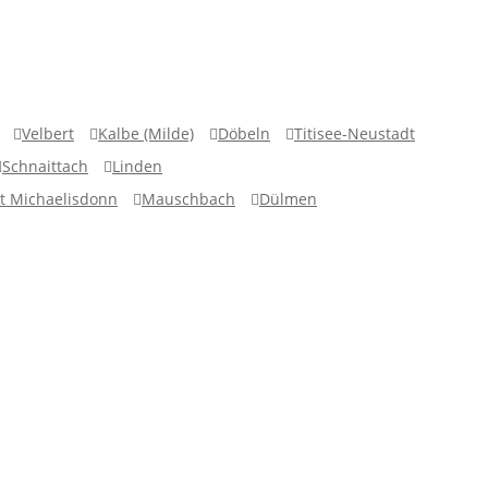
Velbert
Kalbe (Milde)
Döbeln
Titisee-Neustadt
Schnaittach
Linden
t Michaelisdonn
Mauschbach
Dülmen