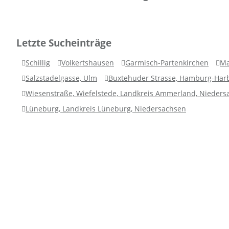
Letzte Sucheinträge
Schillig
Volkertshausen
Garmisch-Partenkirchen
Ma
Salzstadelgasse, Ulm
Buxtehuder Strasse, Hamburg-Har
Wiesenstraße, Wiefelstede, Landkreis Ammerland, Nieders
Lüneburg, Landkreis Lüneburg, Niedersachsen