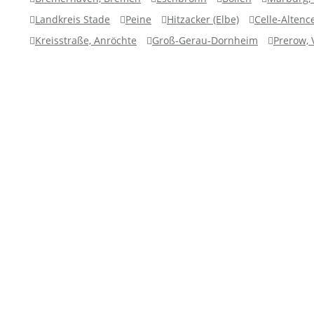
Landkreis Stade
Peine
Hitzacker (Elbe)
Celle-Altence
Kreisstraße, Anröchte
Groß-Gerau-Dornheim
Prerow,