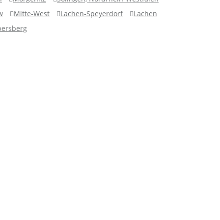
w
Mitte-West
Lachen-Speyerdorf
Lachen
bersberg