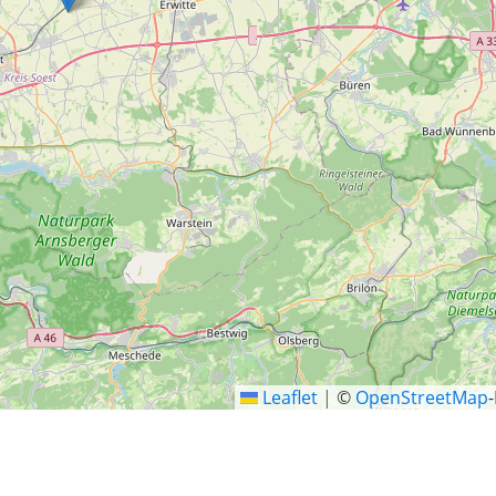
Leaflet
|
©
OpenStreetMap