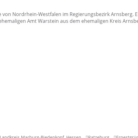
 Mitte von Nordrhein-Westfalen im Regierungsbezirk Arnsberg
 ehemaligen Amt Warstein aus dem ehemaligen Kreis Arnsb
Landkreis Marburg-Biedenkopf, Hessen
Ratzeburg
Ernestgrü