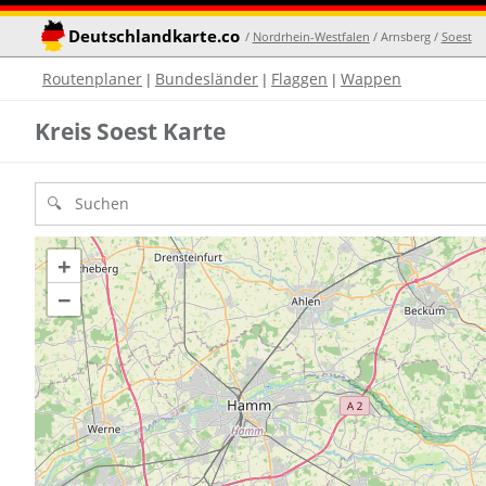
Deutschlandkarte.co
/
Nordrhein-Westfalen
/ Arnsberg /
Soest
Routenplaner
Bundesländer
Flaggen
Wappen
|
|
|
Kreis Soest Karte
+
−