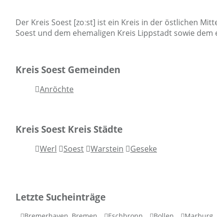
Der Kreis Soest [zoːst] ist ein Kreis in der östlichen
Soest und dem ehemaligen Kreis Lippstadt sowie dem
Kreis Soest Gemeinden
Anröchte
Kreis Soest Kreis Städte
Werl
Soest
Warstein
Geseke
Letzte Sucheinträge
Bremerhaven, Bremen
Eschbronn
Bollen
Marburg, 