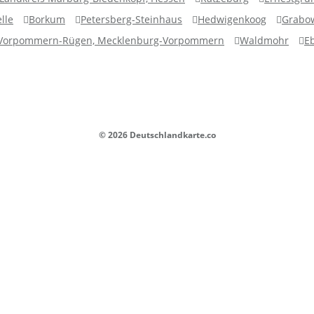
lle
Borkum
Petersberg-Steinhaus
Hedwigenkoog
Grabo
 Vorpommern-Rügen, Mecklenburg-Vorpommern
Waldmohr
E
© 2026 Deutschlandkarte.co