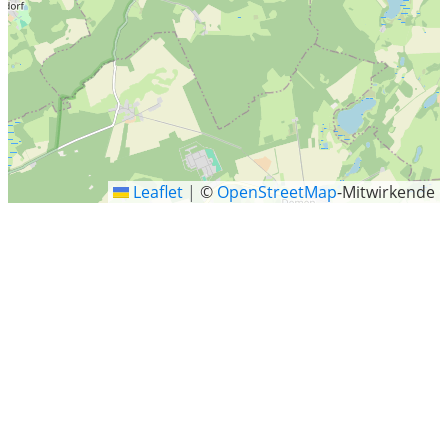
Leaflet
|
©
OpenStreetMap
-Mitwirkende
Warin
Die Kleinstadt Warin liegt im Osten des Landkreises
Nordwestmecklenburg in Mecklenburg-Vorpommern
(Deutschland). Sie gehört zum Amt Neukloster-Warin mit
Sitz in Neukloster.