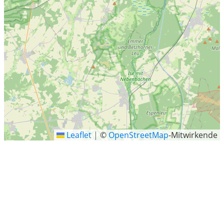
Leaflet
|
©
OpenStreetMap
-Mitwirkende
Uelzen
Die Hansestadt Uelzen (niederdeutsch Ülz’n) [ˈʏltsən] ist
die Kreisstadt des gleichnamigen Landkreises im
Nordosten Niedersachsens und Teil der Metropolregion