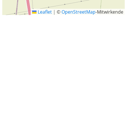
Leaflet
|
©
OpenStreetMap
-Mitwirkende
Brehna
Stadt Brehna ist ein Ortsteil der Stadt Sandersdorf-
Brehna im Landkreis Anhalt-Bitterfeld in Sachsen-Anhalt.
Letzte Sucheinträge
Teknerweg, Seevetal
Altenkirchen
Dresden-Pieschen
Mareschstraße, Berlin
Reppenstedt
Schinne
Stennweiler
Neulutterloh, Unterlüß
Struveweg 11, Lottstetten
Altenstadt
Dielheim
Lauchheim, Ostalbkreis, Baden-Württemberg