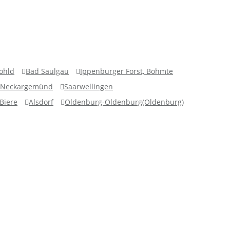
ohld
Bad Saulgau
Ippenburger Forst, Bohmte
Neckargemünd
Saarwellingen
Biere
Alsdorf
Oldenburg-Oldenburg(Oldenburg)