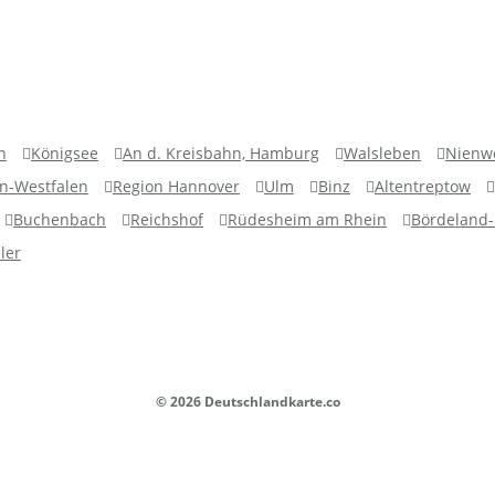
n
Königsee
An d. Kreisbahn, Hamburg
Walsleben
Nienw
in-Westfalen
Region Hannover
Ulm
Binz
Altentreptow
Buchenbach
Reichshof
Rüdesheim am Rhein
Bördeland-
ler
© 2026 Deutschlandkarte.co