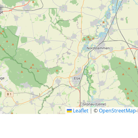
Leaflet
|
©
OpenStreetMap