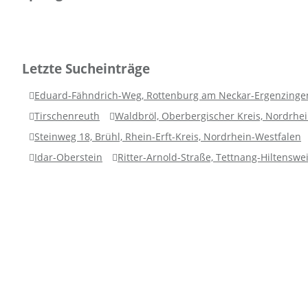
Letzte Sucheinträge
Eduard-Fähndrich-Weg, Rottenburg am Neckar-Ergenzinge
Tirschenreuth
Waldbröl, Oberbergischer Kreis, Nordrhe
Steinweg 18, Brühl, Rhein-Erft-Kreis, Nordrhein-Westfalen
Idar-Oberstein
Ritter-Arnold-Straße, Tettnang-Hiltenswei