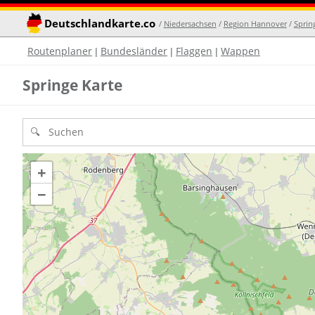
Deutschlandkarte.co
/
Niedersachsen
/
Region Hannover
/
Sprin
Routenplaner
Bundesländer
Flaggen
Wappen
|
|
|
Springe Karte
+
−