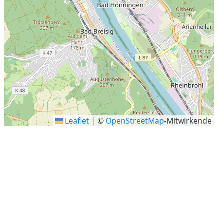
Leaflet
|
©
OpenStreetMap
-Mitwirkende
Linz am Rhein
Linz am Rhein ist eine Stadt im Landkreis Neuwied im
Norden von Rheinland-Pfalz nahe der Grenze zu
Nordrhein-Westfalen. 22 Kilometer rheinabwärts
(nördlich) befindet sich Bonn, 33 Kilometer rheinaufwärts