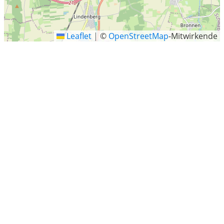
Leaflet
|
©
OpenStreetMap
-Mitwirkende
Schwabmünchen
Letzte Sucheinträge
Louis-Bardorf-Straße, Waltershausen
Landkreis Mansfeld-Südharz
Hennef (Sieg)
Lichtenau, Rothenbuch
Hattenhofen
Bad Salzuflen
Rheda-Wiedenbrück
Rübeland
Blessem
Mirkenweg, Wurster Nordseeküste
Diersheim
Erdmannsdorf