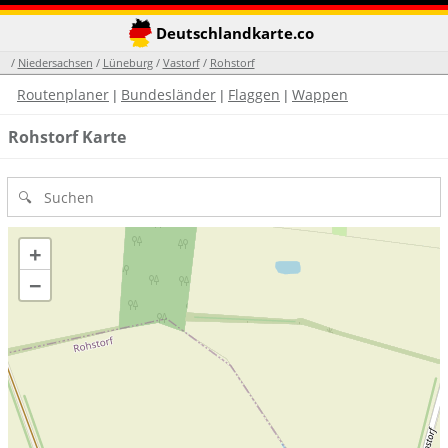
Deutschlandkarte.co
/
Niedersachsen
/
Lüneburg
/
Vastorf
/
Rohstorf
Routenplaner
Bundesländer
Flaggen
Wappen
|
|
|
Rohstorf Karte
+
−