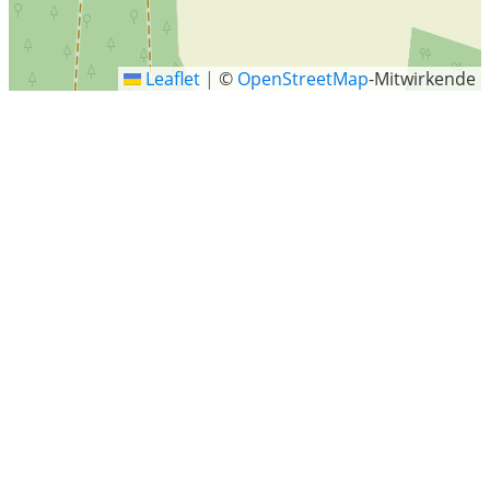
Leaflet
|
©
OpenStreetMap
-Mitwirkende
Rohstorf
Rohstorf ist ein Ortsteil der Gemeinde Vastorf im
Landkreis Lüneburg in Niedersachsen.
Letzte Sucheinträge
Straelen
Gundelshausen
Bühl
Schillerstraße 1, Haßloch
Schorfheide-Groß Schönebeck
Rauenberg
Lilienthal
Sylt-Ost, Sylt
Landkreis Schwäbisch Hall
Landkreis Werra-Meißner-Kreis