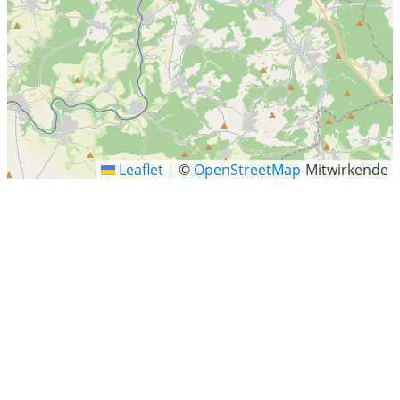
Leaflet
|
©
OpenStreetMap
-Mitwirkende
Dillenburg
Dillenburg ist eine Mittelstadt im mittelhessischen Lahn-
Dill-Kreis. Sie ist ein Mittelzentrum und war Kreisstadt
des ehemaligen Dillkreises. Die Stadt ist Endpunkt des
Fernwanderwegs Rothaarsteig und liegt an der deutsch-
niederländischen Ferienstraße Oranier-Route sowie der
Deutschen Fachwerkstraße. Sie trägt seit dem 2.