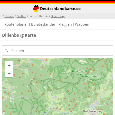
Deutschlandkarte.co
/
Hessen
/
Gießen
/ Lahn-Dill-Kreis /
Dillenburg
Routenplaner
Bundesländer
Flaggen
Wappen
|
|
|
Dillenburg Karte
+
−