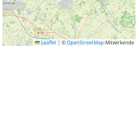
Leaflet
|
©
OpenStreetMap
-Mitwirkende
Lingen (Ems)
Lingen (Ems) ist eine große selbständige Stadt im
Landkreis Emsland und im Westen von Niedersachsen
gelegen. Die an der Ems und grenznah zu den
Niederlanden gelegene Stadt hat 54.117 Einwohner und
ist damit die mit Abstand größte Stadt des Landkreises.
Letzte Sucheinträge