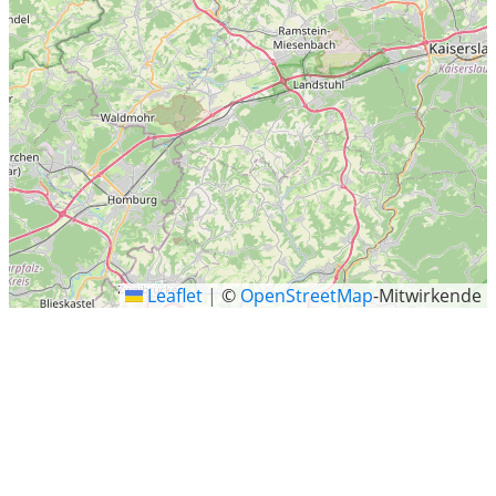
Leaflet
|
©
OpenStreetMap
-Mitwirkende
Landkreis Rhein-Hunsrück-Kreis
Landkreis Rhein-Hunsrück-Kreis Gemeinden