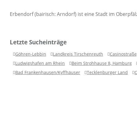
Erbendorf (bairisch: Arndorf) ist eine Stadt im Oberpfä
Letzte Sucheinträge
Göhren-Lebbin
Landkreis Tirschenreuth
Casinostraße,
Ludwigshafen am Rhein
Beim Strohhause 8, Hamburg
Bad Frankenhausen/Kyffhäuser
Tecklenburger Land
O