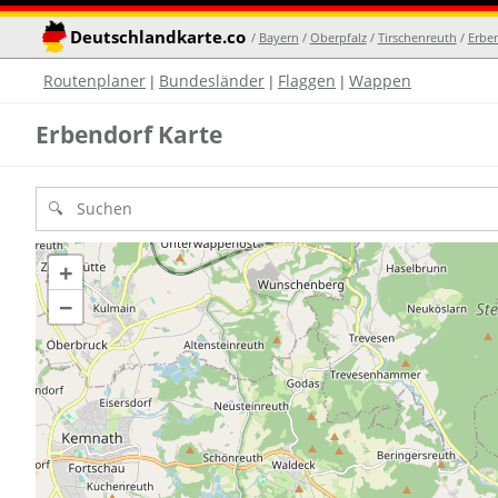
Deutschlandkarte.co
/
Bayern
/
Oberpfalz
/
Tirschenreuth
/
Erbe
Routenplaner
Bundesländer
Flaggen
Wappen
|
|
|
Erbendorf Karte
+
−