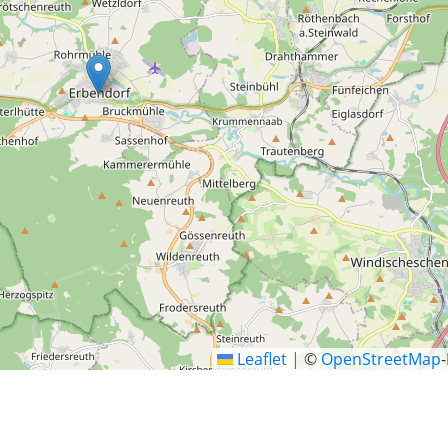
Leaflet
|
©
OpenStreetMap