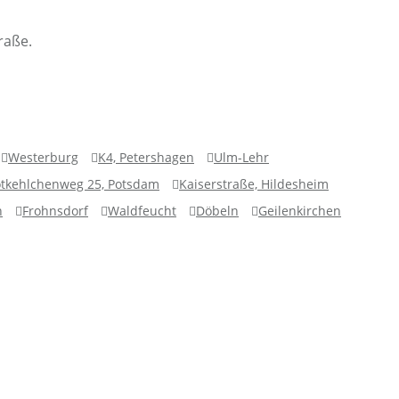
raße.
Westerburg
K4, Petershagen
Ulm-Lehr
tkehlchenweg 25, Potsdam
Kaiserstraße, Hildesheim
n
Frohnsdorf
Waldfeucht
Döbeln
Geilenkirchen