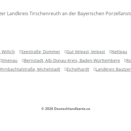
lzer Landkreis Tirschenreuth an der Bayerischen Porzellanst
 Willich
Seestraße, Dümmer
Gut Velgast, Velgast
Nettgau
Ilmenau
Bernstadt, Alb-Donau-Kreis, Baden-Württemberg
Ro
hrnbachtalstraße, Michelstadt
Eichelhardt
Landkreis Bautze
© 2026 Deutschlandkarte.co