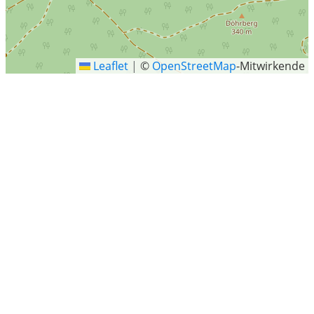
Leaflet
|
©
OpenStreetMap
-Mitwirkende
Irmenseul
Irmenseul ist ein Ortsteil von Harbarnsen in der
Gemeinde Lamspringe im niedersächsischen Landkreis
Hildesheim.
Letzte Sucheinträge
Neuenheerse
Neetzow-Liepen
Konstantinpl., Mönchengladbach Ost
Saarwellingen
Berchtesgaden
Müglitztal
Schwarzenberg/Erzgebirge