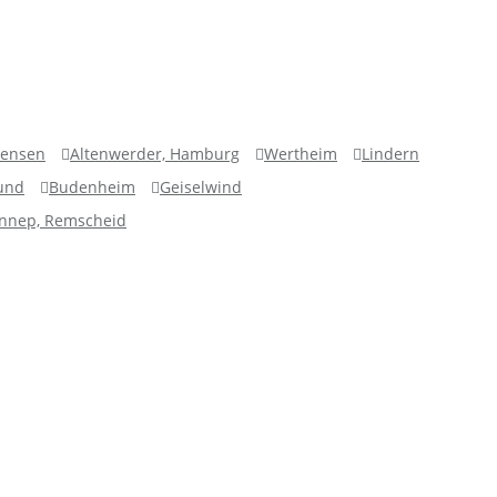
tensen
Altenwerder, Hamburg
Wertheim
Lindern
und
Budenheim
Geiselwind
nnep, Remscheid