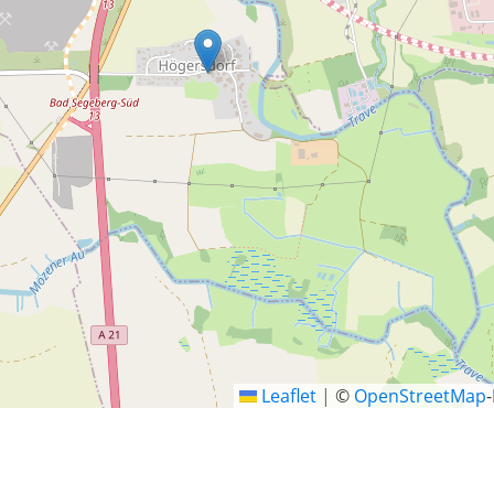
Leaflet
|
©
OpenStreetMap