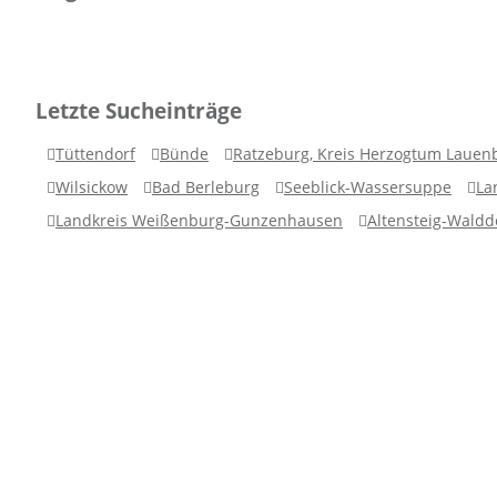
Letzte Sucheinträge
Tüttendorf
Bünde
Ratzeburg, Kreis Herzogtum Lauenb
Wilsickow
Bad Berleburg
Seeblick-Wassersuppe
La
Landkreis Weißenburg-Gunzenhausen
Altensteig-Waldd