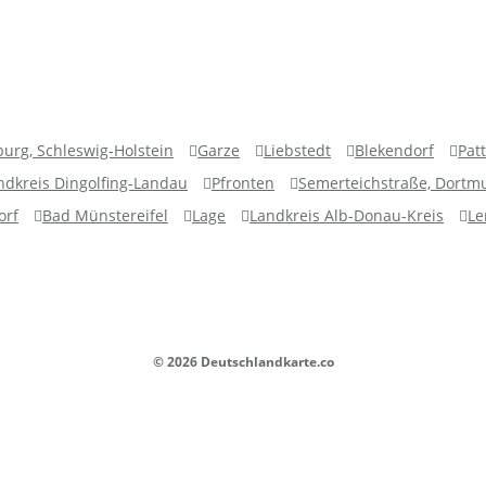
urg, Schleswig-Holstein
Garze
Liebstedt
Blekendorf
Pat
ndkreis Dingolfing-Landau
Pfronten
Semerteichstraße, Dortm
orf
Bad Münstereifel
Lage
Landkreis Alb-Donau-Kreis
Le
© 2026 Deutschlandkarte.co