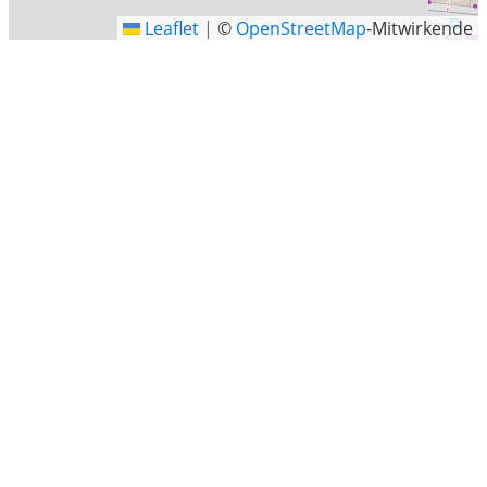
Leaflet
|
©
OpenStreetMap
-Mitwirkende
Arkaden am Gericht, Berliner Strasse 10, Göttingen
Letzte Sucheinträge
Schloßring, Winsen (Luhe), Landkreis Harburg, Niedersachsen
Geldern
Nelly-Sachs-Straße, Dortmund
Barkener Weg, Stuhr
Willingen, Landkreis Waldeck-Frankenberg, Hessen
Lilienthal
Schrampe
Nordhausen
Icking
Heide
Vollerwiek
Adolfstraße 35, Berlin
Kackrow, Spree-Neiße, Brandenburg
Lutherstadt Eisleben
Ludwigsburg
Finsing
Oerlinghausen
Wasserburg am Inn
Stade
Mönchengladbach