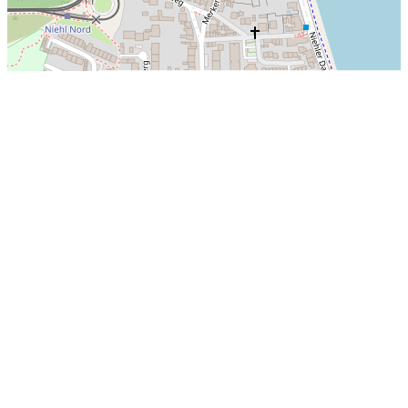
Leaflet
|
©
OpenStreetMap
-Mitwirkende
Henry-Ford-Straße, Köln
Letzte Sucheinträge
Falkenseer Chaussee, Berlin
Oechsen
Weißwasser/Oberlausitz
Gronau (Westfalen)
Mülheim an der Ruhr
Hirschbach-Eschenfelden
Gaustadt
Katzweiler
Rüdigershagen
Polcher Strasse, Mayen
Verl
Augsburger Strasse, Füssen
Nebra (Unstrut)
Landkreis Oberspreewald-Lausitz