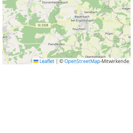
Leaflet
|
©
OpenStreetMap
-Mitwirkende
Aufhausen
Aufhausen ist eine Gemeinde und eine Ortschaft im
Oberpfälzer Landkreis Regensburg in Bayern. Die
Gemeinde ist Mitglied der Verwaltungsgemeinschaft
Sünching.