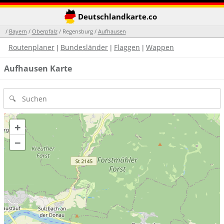
Deutschlandkarte.co
/
Bayern
/
Oberpfalz
/ Regensburg /
Aufhausen
Routenplaner
Bundesländer
Flaggen
Wappen
|
|
|
Aufhausen Karte
+
−