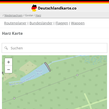
Deutschlandkarte.co
/
Niedersachsen
/ Goslar /
Harz
Routenplaner
Bundesländer
Flaggen
Wappen
|
|
|
Harz Karte
+
−