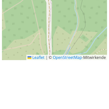
Leaflet
|
©
OpenStreetMap
-Mitwirkende
Harz
Harz steht für: Harz (Material), ein zähflüssiges/hartes
Material wie Naturharz oder Kunstharz Harz
(Mittelgebirge), ein deutsches Mittelgebirge Harz
(Landkreis Goslar), ein gemeindefreies Gebiet Harz
(Landkreis Göttingen), ein gemeindefreies Gebiet