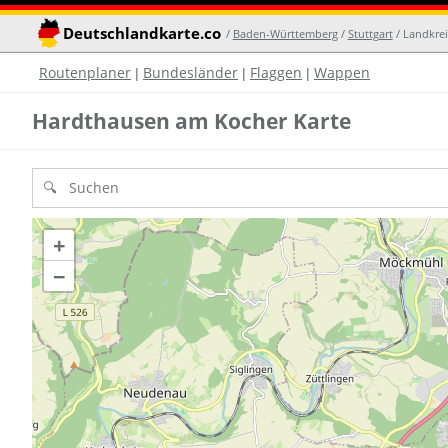
Deutschlandkarte.co
/
Baden-Württemberg
/
Stuttgart
/ Landkrei
Routenplaner
Bundesländer
Flaggen
Wappen
|
|
|
Hardthausen am Kocher Karte
+
−