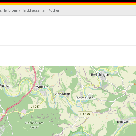
s Heilbronn /
Hardthausen am Kocher