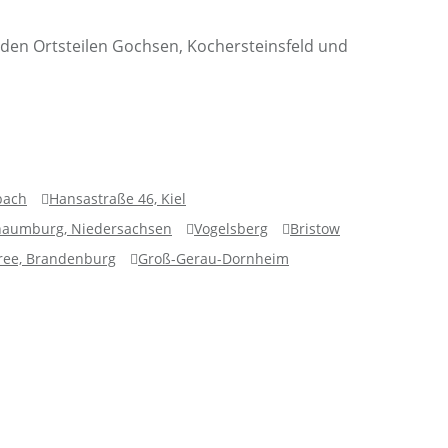
den Ortsteilen Gochsen, Kochersteinsfeld und
bach
Hansastraße 46, Kiel
chaumburg, Niedersachsen
Vogelsberg
Bristow
pree, Brandenburg
Groß-Gerau-Dornheim