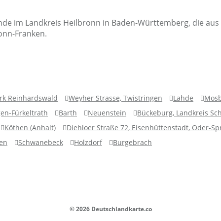
de im Landkreis Heilbronn in Baden-Württemberg, die aus 
onn-Franken.
rk Reinhardswald
Weyher Strasse, Twistringen
Lahde
Mos
gen-Fürkeltrath
Barth
Neuenstein
Bückeburg, Landkreis S
Köthen (Anhalt)
Diehloer Straße 72, Eisenhüttenstadt, Oder-S
gen
Schwanebeck
Holzdorf
Burgebrach
© 2026 Deutschlandkarte.co