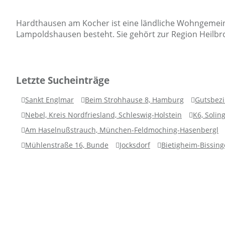
Hardthausen am Kocher ist eine ländliche Wohngemein
Lampoldshausen besteht. Sie gehört zur Region Heilbr
Letzte Sucheinträge
Sankt Englmar
Beim Strohhause 8, Hamburg
Gutsbezi
Nebel, Kreis Nordfriesland, Schleswig-Holstein
K6, Solin
Am Haselnußstrauch, München-Feldmoching-Hasenbergl
Mühlenstraße 16, Bunde
Jocksdorf
Bietigheim-Bissin