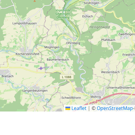
Leaflet
|
©
OpenStreetMap