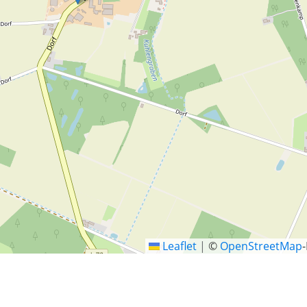
Leaflet
|
©
OpenStreetMap