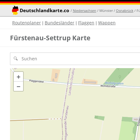
Deutschlandkarte.co
/
Niedersachsen
/ Münster /
Osnabrück
/ F
Routenplaner
Bundesländer
Flaggen
Wappen
|
|
|
Fürstenau-Settrup Karte
+
−