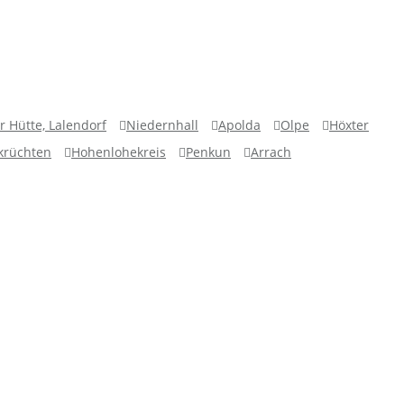
r Hütte, Lalendorf
Niedernhall
Apolda
Olpe
Höxter
krüchten
Hohenlohekreis
Penkun
Arrach