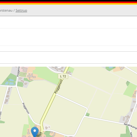
ürstenau /
Settrup