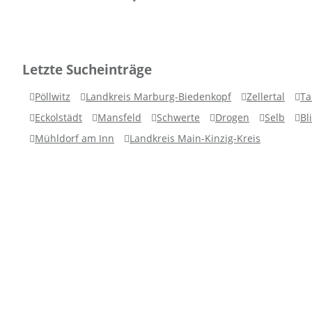
Letzte Sucheinträge
Pöllwitz
Landkreis Marburg-Biedenkopf
Zellertal
Ta
Eckolstädt
Mansfeld
Schwerte
Drogen
Selb
Bl
Mühldorf am Inn
Landkreis Main-Kinzig-Kreis