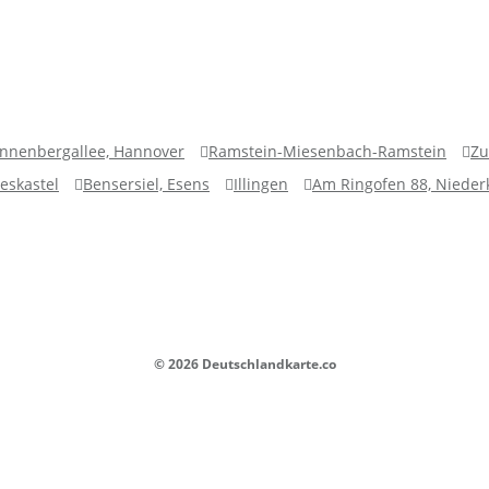
nnenbergallee, Hannover
Ramstein-Miesenbach-Ramstein
Zu
ieskastel
Bensersiel, Esens
Illingen
Am Ringofen 88, Nieder
© 2026 Deutschlandkarte.co