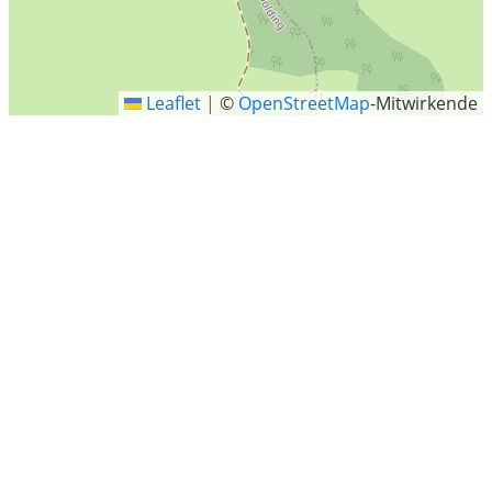
Leaflet
|
©
OpenStreetMap
-Mitwirkende
Froschseer Strasse 37, Inzell
Letzte Sucheinträge
Goldberg
Herrieden
Weyarn
Wilhelmshaven
Ortbeckstraße, Gelsenkirchen
Antwerpener Strasse, Köln
Rastatt
Impflingen
Winkeler Strasse, Gifhorn
Am Torfring 20, Barßel
Bedburg
Roge, Kreis Ostholstein, Schleswig-Holstein
Am Saal, Seevetal
Trittau