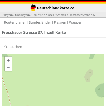
Deutschlandkarte.co
/
Bayern
/
Oberbayern
/ Traunstein / Inzell / Schmelz / Froschseer Straße /
37
Routenplaner
Bundesländer
Flaggen
Wappen
|
|
|
Froschseer Strasse 37, Inzell Karte
+
−