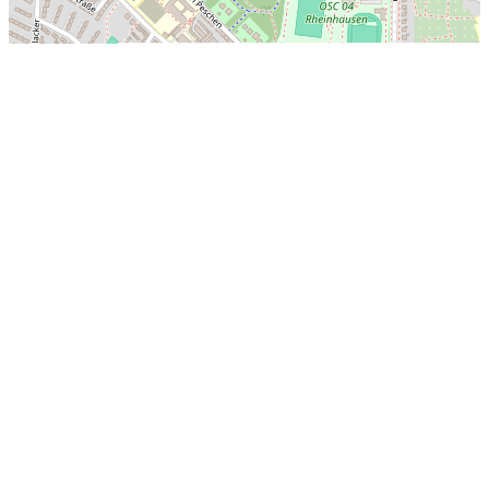
Leaflet
|
©
OpenStreetMap
-Mitwirkende
Dr.-Detlev-Karsten-Rohwedder-Straße, Duisburg
Letzte Sucheinträge
Bad Oldesloe
Bispingen
Gersthofen
Niederschönenfeld
Erfurt, Thüringen
Ostbahnhofstraße, Kempten (Allgäu)
Am Baselweg, Lörrach
Wolfach
Deisenhausen
Schweina
Oebisfelde
Bayernstraße, Regenstauf
Regenstauf
Müden (Aller)
Cöthen, Falkenberg
Rheda-Wiedenbrück
Münster
Walsrode
Bezirk Friedrichshain-Kreuzberg, Berlin
Limburg an der Lahn, Landkreis Limburg-Weilburg, Hessen