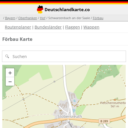
Deutschlandkarte.co
/
Bayern
/
Oberfranken
/
Hof
/ Schwarzenbach an der Saale /
Förbau
Routenplaner
Bundesländer
Flaggen
Wappen
|
|
|
Förbau Karte
+
−