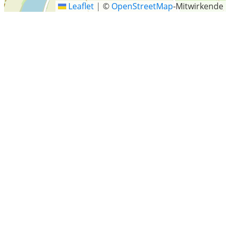
Leaflet
|
©
OpenStreetMap
-Mitwirkende
Förbau
Letzte Sucheinträge
Münster
Bremer Strasse, Stuhr
Landkreis Spree-Neiße
Cottbus, Brandenburg
Landkreis Mainz-Bingen
Arnis
Aindling
Niederau
Rudower Ch, Schönefeld
Landkreis Eichstätt
Staßfurt-Löbnitz (Bode)
Bad Eilsen
Berliner Strasse 10, Leipzig
Bad Arolsen
Jonni-Schacht-Weg, Hamburg
A7, Oy-Mittelberg
Johann-Sebastian-Bach-Straße, Weimar
Brilon
Luxemburger Strasse, Schleiden
Templin
Böhen