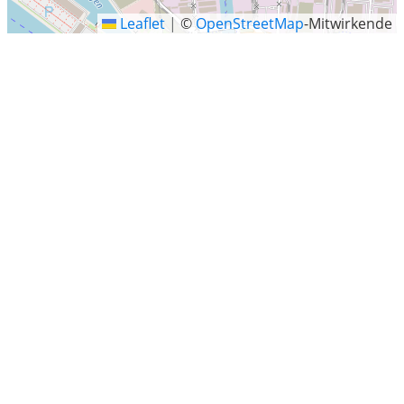
Leaflet
|
©
OpenStreetMap
-Mitwirkende
Bundesstraße, Hamburg
Letzte Sucheinträge
Fahrenhorster Weg, Syke
Grabowhöfe
Hannesried 48, Tiefenbach
Jüdenstraße 12, Göttingen
Enzweihingen
Vogelsberg
Blekendorf-Sehlendorf
Liepen
Helmsweg 16, Seevetal
Schönberger Strand, Schönberg
Salzgitter
Bietigheim
Am Volkspark, Hamburg-Altona
Lennestadt
Dietingen
Torfhaus, Altenau
Timmendorfer Strand
Friedeburg
Landkreis Alzey-Worms
Knospenweg, Hamburg
Kleinmachnow
Murkenbachweg, Böblingen