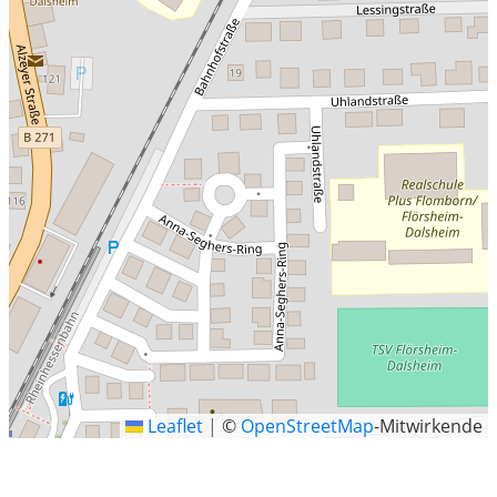
Leaflet
|
©
OpenStreetMap
-Mitwirkende