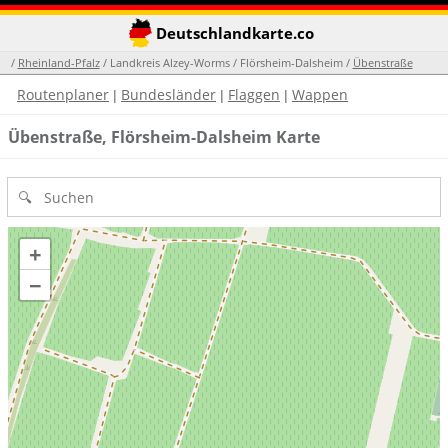
Deutschlandkarte.co
/
Rheinland-Pfalz
/ Landkreis Alzey-Worms / Flörsheim-Dalsheim /
Übenstraße
Routenplaner
Bundesländer
Flaggen
Wappen
|
|
|
Übenstraße, Flörsheim-Dalsheim Karte
+
−