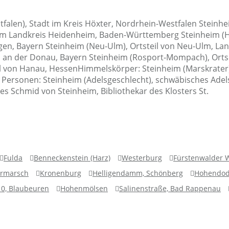
tfalen), Stadt im Kreis Höxter, Nordrhein-Westfalen Steinh
 Landkreis Heidenheim, Baden-Württemberg Steinheim (Hun
n, Bayern Steinheim (Neu-Ulm), Ortsteil von Neu-Ulm, Lan
ngen an der Donau, Bayern Steinheim (Rosport-Mompach), Or
von Hanau, HessenHimmelskörper: Steinheim (Marskrater), 
Personen: Steinheim (Adelsgeschlecht), schwäbisches Adelsg
es Schmid von Steinheim, Bibliothekar des Klosters St.
Fulda
Benneckenstein (Harz)
Westerburg
Fürstenwalder 
ermarsch
Kronenburg
Helligendamm, Schönberg
Hohendod
10, Blaubeuren
Hohenmölsen
Salinenstraße, Bad Rappenau