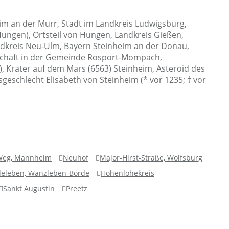
eim an der Murr, Stadt im Landkreis Ludwigsburg,
gen), Ortsteil von Hungen, Landkreis Gießen,
dkreis Neu-Ulm, Bayern Steinheim an der Donau,
tschaft in der Gemeinde Rosport-Mompach,
Krater auf dem Mars (6563) Steinheim, Asteroid des
eschlecht Elisabeth von Steinheim (* vor 1235; † vor
Weg, Mannheim
Neuhof
Major-Hirst-Straße, Wolfsburg
eleben, Wanzleben-Börde
Hohenlohekreis
Sankt Augustin
Preetz