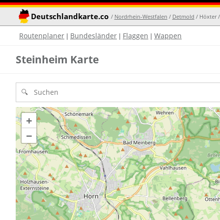
Deutschlandkarte.co
/
Nordrhein-Westfalen
/
Detmold
/ Höxter 
Routenplaner
Bundesländer
Flaggen
Wappen
|
|
|
Steinheim Karte
+
−