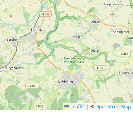
Leaflet
|
©
OpenStreetMap