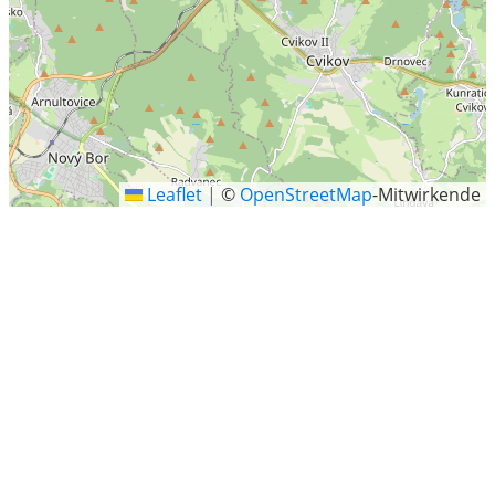
Leaflet
|
©
OpenStreetMap
-Mitwirkende
Seifhennersdorf
Seifhennersdorf (obersorbisch Wodowe Hendrichecy) ist
eine sächsische Landstadt im Landkreis Görlitz. Sie liegt
im Südosten von Sachsen in den Tälern der Mandau und
des Leutersdorfer Wassers, direkt an der Grenze zu
Tschechien.