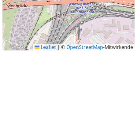
Leaflet
|
©
OpenStreetMap
-Mitwirkende
Rohrlachstraße, Mannheim
Letzte Sucheinträge
Büdesheim
Zichterstraße, Uplengen
Zweiflingen
Landkreis Merzig-Wadern
Weyarn
Natur-Resort Tripsdrill, Cleebronn
Neudietendorf
Hermsdorf/Erzgebirge
Bördeland-Biere