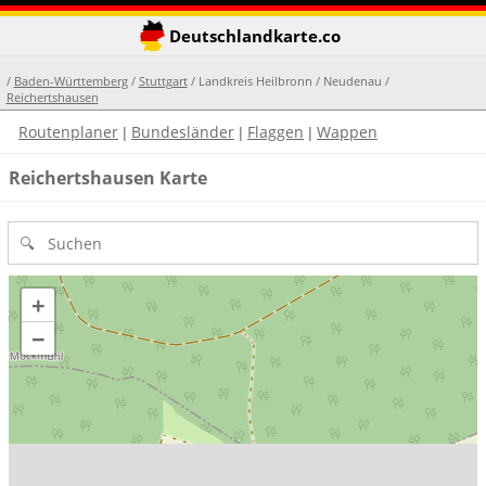
Deutschlandkarte.co
/
Baden-Württemberg
/
Stuttgart
/ Landkreis Heilbronn / Neudenau /
Reichertshausen
Routenplaner
Bundesländer
Flaggen
Wappen
|
|
|
Reichertshausen Karte
+
−