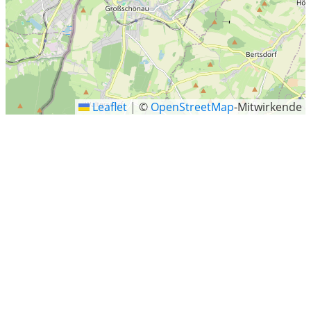
Leaflet
|
©
OpenStreetMap
-Mitwirkende
Niedercunnersdorf
Niedercunnersdorf ist ein Ortsteil der Gemeinde
Kottmar im Landkreis Görlitz. Der Ortsteil liegt im Tal des
Cunnersdorfer Wassers.
Letzte Sucheinträge
Wurster Nordseeküste, Landkreis Cuxhaven, Niedersachsen