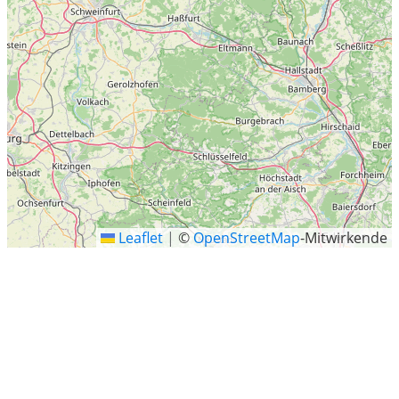
Leaflet
|
©
OpenStreetMap
-Mitwirkende
Landkreis Unstrut-Hainich-Kreis
Landkreis Unstrut-Hainich-Kreis Gemeinden