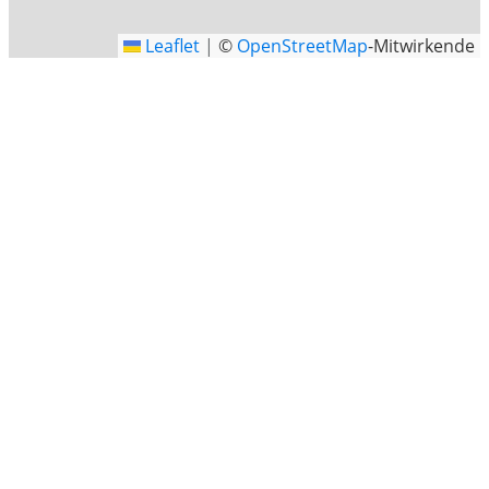
Leaflet
|
©
OpenStreetMap
-Mitwirkende
Kleingladbach
Kleingladbach ist ein Stadtteil von Hückelhoven (Kreis
Heinsberg in Nordrhein-Westfalen).
Letzte Sucheinträge
Kieler Strasse, Düsseldorf
Icking
Berliner Pl., Stuttgart
Brühl, Rhein-Erft-Kreis, Nordrhein-Westfalen
Keitum
Emmerthal-Hämelschenburg
Rechtenfleth
Breitenstein
Windeck
Ortenburg, Landkreis Passau, Bayern
Nordrhein-Westfalen
Heilbad Heiligenstadt
Ratingen