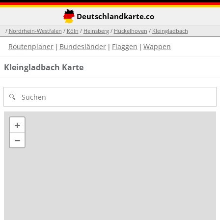
Deutschlandkarte.co
/
Nordrhein-Westfalen
/
Köln
/
Heinsberg
/
Hückelhoven
/
Kleingladbach
Routenplaner
Bundesländer
Flaggen
Wappen
|
|
|
Kleingladbach Karte
+
−