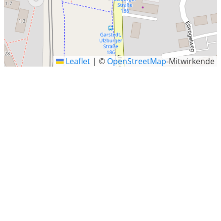
Leaflet
|
©
OpenStreetMap
-Mitwirkende
Heidbergstraße 101 -111, Norderstedt
Letzte Sucheinträge
Leipziger Strasse, Zwickau
Bahnhofstraße 81, Rosengarten
Schmittmannstraße 11, Köln, Nordrhein-Westfalen
Mörel
Neustadt an der Weinstraße
Deggenhausertal, Bodenseekreis, Baden-Württemberg
Enger
Groß Stubben, Poseritz
Nalbach
Weyarn