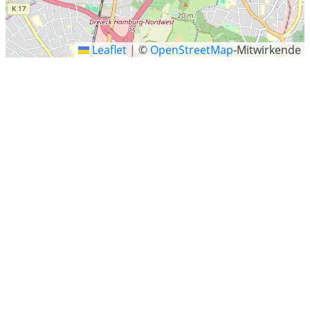
Leaflet
|
©
OpenStreetMap
-Mitwirkende
Hasloh
Hasloh ist eine Gemeinde im Kreis Pinneberg in
Schleswig-Holstein.
Letzte Sucheinträge
Lauchheim, Ostalbkreis, Baden-Württemberg
Weisenauer Weg, Mainz
Mindelheim
Duisburg
Rettert, Rhein-Lahn-Kreis, Rheinland-Pfalz
Brechen
Westheim(Pfalz)
Veitsaurach H, Windsbach
Heddesheim