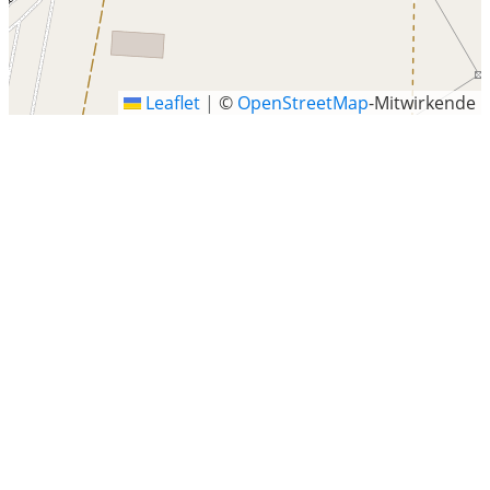
Leaflet
|
©
OpenStreetMap
-Mitwirkende
Gwendweg, Pollenfeld
Letzte Sucheinträge
Marienbaumer Strasse 158, Sonsbeck
Schüttorf
Allendorf (Eder)
Landkreis Hildburghausen
Seestraße 73, Börgerende-Rethwisch
Hohensteiner Strasse 13, Nidda
Lichtenhaidestraße, Bamberg
Tüttendorf
Zwickau
Bad Dürrheim
Deutschneudorf