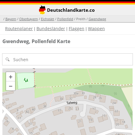
Deutschlandkarte.co
/
Bayern
/
Oberbayern
/
Eichstätt
/
Pollenfeld
/ Preith /
Gwendweg
Routenplaner
Bundesländer
Flaggen
Wappen
|
|
|
Gwendweg, Pollenfeld Karte
+
−