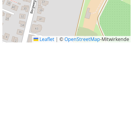
Leaflet
|
©
OpenStreetMap
-Mitwirkende
Furtweg, Oberursel (Taunus)
Letzte Sucheinträge
Friedrich-Ebert-Straße, Wuppertal
Faßberg
Breitenstein
Vogelsberg
Am Zudendorfer Hof 4, Hürth, Rhein-Erft-Kreis, Nordrhein-
Westfalen
Oberndorf am Lech
Langenfeld (Rheinland)
Lechbruck am See
Burgwedel-Großburgwedel
Sinn