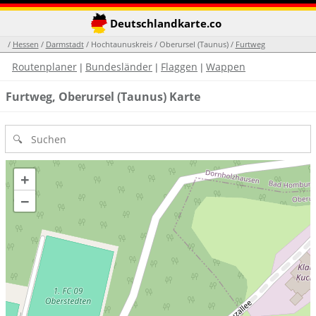
Deutschlandkarte.co
/
Hessen
/
Darmstadt
/ Hochtaunuskreis / Oberursel (Taunus) /
Furtweg
Routenplaner
Bundesländer
Flaggen
Wappen
|
|
|
Furtweg, Oberursel (Taunus) Karte
+
−